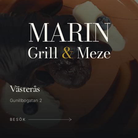
Hoppa till innehåll
MARIN
Grill
&
Meze
Västerås
Gunillbogatan 2
BESÖK